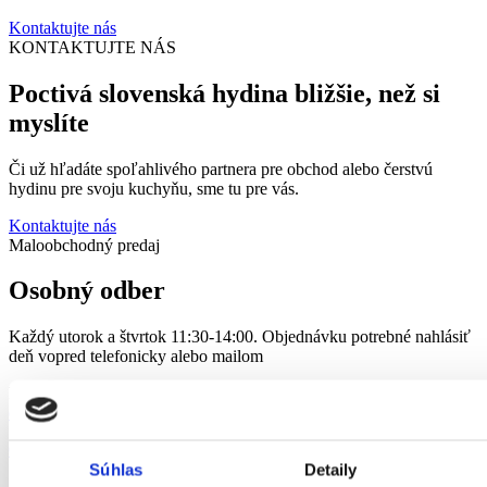
Kontaktujte nás
KONTAKTUJTE NÁS
Poctivá slovenská hydina bližšie, než si
myslíte
Či už hľadáte spoľahlivého partnera pre obchod alebo čerstvú
hydinu pre svoju kuchyňu, sme tu pre vás.
Kontaktujte nás
Maloobchodný predaj
Osobný odber
Každý utorok a štvrtok 11:30-14:00. Objednávku potrebné nahlásiť
deň vopred telefonicky alebo mailom
Kontaktujte nás
objednavky@hydinakubus.sk
052/ 7767 359
;
052/ 7767 360
Súhlas
Detaily
Alebo nás navštívte na adrese