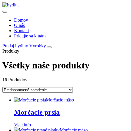
Domov
O nás
Kontakt
Pridajte sa k nám
Predaj hydiny
Výrobky
Produkty
Všetky naše produkty
16 Produktov
Morčacie mäso
Morčacie prsia
Viac info
Morčacie mäso