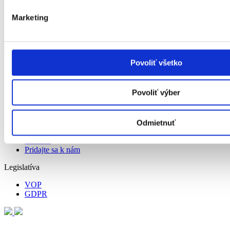
Marketing
Zobraziť na mape
Povoliť všetko
Nastavenia cookies
info@hydinakubus.sk
objednavky@hydinakubus.sk
052/ 7767 359;
Povoliť výber
052/ 7767 360
Navigácia
Domov
Odmietnuť
O nás
Kontakt
Pridajte sa k nám
Legislatíva
VOP
GDPR