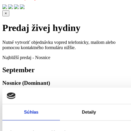
×
Predaj živej hydiny
Nutné vytvoriť objednávku vopred telefonicky, mailom alebo
pomocou kontaktného formuláru nižšie.
Najbližší predaj - Nosnice
September
Nosnice (Dominant)
Sezóna predaja
marec - jún, september - október
Objednať
Súhlas
Detaily
1-dňové brojlérové kuriatka - Predaj ukončený
Sezóna predaja