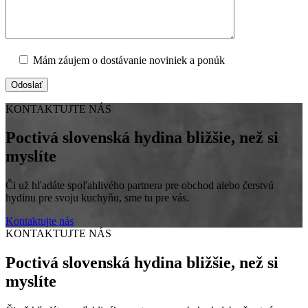
Mám záujem o dostávanie noviniek a ponúk
KONTAKTUJTE NÁS
Poctivá slovenská hydina bližšie, než si
myslíte
Či už hľadáte spoľahlivého partnera pre obchod alebo čerstvú
hydinu pre svoju kuchyňu, sme tu pre vás.
Kontaktujte nás
KONTAKTUJTE NÁS
Poctivá slovenská hydina bližšie, než si
myslíte