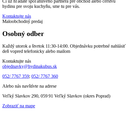
Či už hľadáte spoľahlivého partnera pre obchod alebo čerstvú
hydinu pre svoju kuchyňu, sme tu pre vás.
Kontaktujte nás
Maloobchodný predaj
Osobný odber
Každý utorok a štvrtok 11:30-14:00. Objednávku potrebné nahlásiť
deň vopred telefonicky alebo mailom
Kontaktujte nás
objednavky@hydinakubus.sk
052/ 7767 359
;
052/ 7767 360
Alebo nás navštívte na adrese
Veľký Slavkov 290, 059 91 Veľký Slavkov (okres Poprad)
Zobraziť na mape