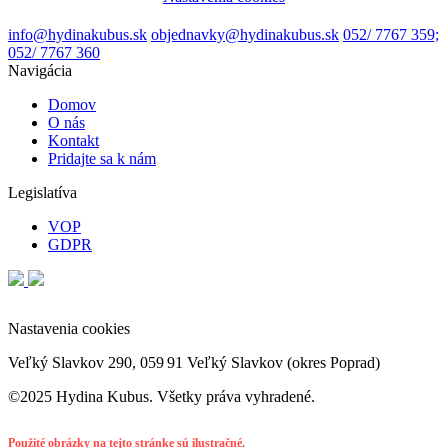
info@hydinakubus.sk
objednavky@hydinakubus.sk
052/ 7767 359;
052/ 7767 360
Navigácia
Domov
O nás
Kontakt
Pridajte sa k nám
Legislatíva
VOP
GDPR
Nastavenia cookies
Veľký Slavkov 290, 059 91 Veľký Slavkov (okres Poprad)
©2025 Hydina Kubus. Všetky práva vyhradené.
Použité obrázky na tejto stránke sú ilustračné.