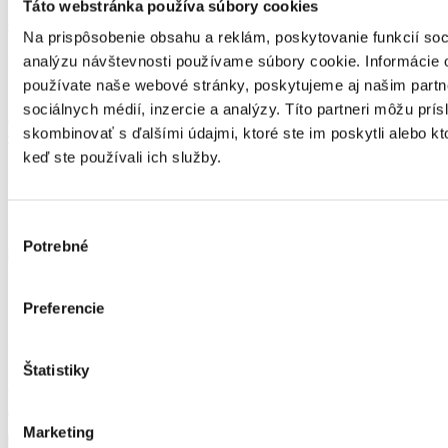
marec – apríl
Táto webstránka používa súbory cookies
Objednať
Na prispôsobenie obsahu a reklám, poskytovanie funkcií soc
Kilové brojlérové kurčatá - Predaj ukončený
analýzu návštevnosti používame súbory cookie. Informácie 
používate naše webové stránky, poskytujeme aj našim partn
Sezóna predaja
sociálnych médií, inzercie a analýzy. Títo partneri môžu prí
apríl – máj
skombinovať s ďalšími údajmi, ktoré ste im poskytli alebo kto
Objednať
keď ste používali ich služby.
Morky - Predaj ukončený
Sezóna predaja
Výber
máj
Potrebné
súhlasu
Objednať
Zadajte svoju objednávku
Objednajte si hydinu jednoducho online
Preferencie
Vyplňte formulár nižšie – uveďte druh hydiny, množstvo a
Štatistiky
preferovaný termín. Náš tím vás bude kontaktovať na potvrdenie
objednávky.
Alebo nás kontaktujte telefonicky
Marketing