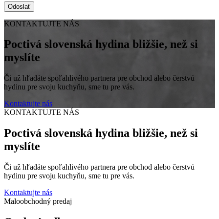
KONTAKTUJTE NÁS
Poctivá slovenská hydina bližšie, než si
myslíte
Či už hľadáte spoľahlivého partnera pre obchod alebo čerstvú
hydinu pre svoju kuchyňu, sme tu pre vás.
Kontaktujte nás
KONTAKTUJTE NÁS
Poctivá slovenská hydina bližšie, než si
myslíte
Či už hľadáte spoľahlivého partnera pre obchod alebo čerstvú
hydinu pre svoju kuchyňu, sme tu pre vás.
Kontaktujte nás
Maloobchodný predaj